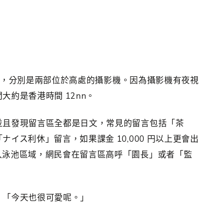
的設備，分別是兩部位於高處的攝影機。因為攝影機有夜視
約是香港時間 12nn。
並且發現留言區全都是日文，常見的留言包括「茶
イス利休」留言，如果課金 10,000 円以上更會出
入泳池區域，網民會在留言區高呼「園長」或者「監
：「今天也很可愛呢。」