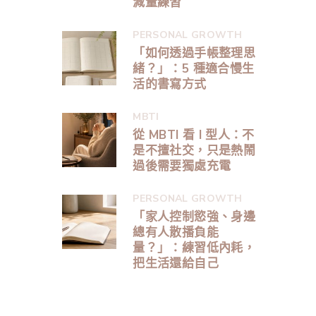
減量練習
PERSONAL GROWTH
「如何透過手帳整理思
緒？」：5 種適合慢生
活的書寫方式
MBTI
從 MBTI 看 I 型人：不
是不擅社交，只是熱鬧
過後需要獨處充電
PERSONAL GROWTH
「家人控制慾強、身邊
總有人散播負能
量？」：練習低內耗，
把生活還給自己