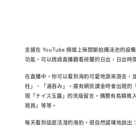
支援在 YouTube 頻道上無間斷拍攝泳池
功能，可以透過直播觀看荷蘭的日出，日出時間大
在直播中，你可以看到海豹可愛地游來游去，
柱」、「湯吞み」，還有網民課金時會出現的「ナ
現「ナイス玉露」的洗版留言。偶爾有鳥類進
視員」等等。
每天看到這麼活潑的海豹，很自然感嘆地說出