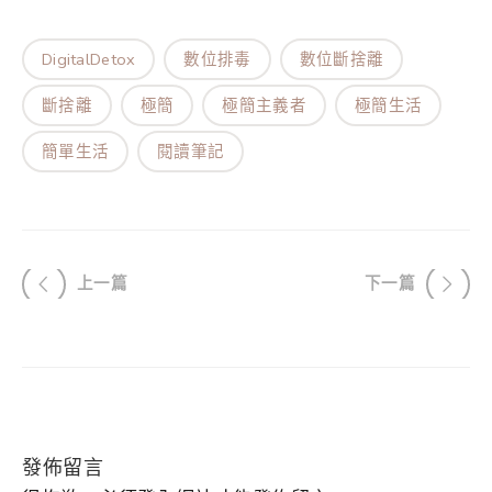
體使用時間也下降 62%。智慧型手機和平板電腦成
為不想拿入睡房的東西，分享實踐數位斷捨離的心
DigitalDetox
數位排毒
數位斷捨離
得，保持離線的狀態，享受與平時不同的生活日
斷捨離
極簡
極簡主義者
極簡生活
常。接下來繼續紀錄 30 天數位⋯
簡單生活
閱讀筆記
上一篇
下一篇
發佈留言