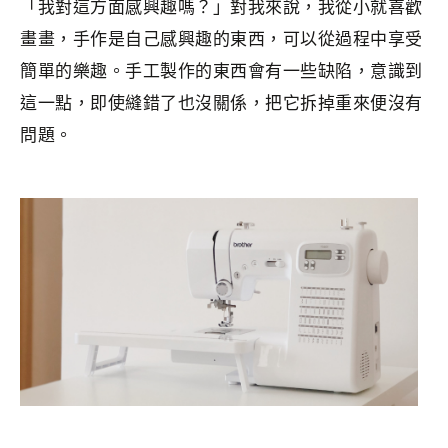
「我對這方面感興趣嗎？」對我來說，我從小就喜歡
畫畫，手作是自己感興趣的東西，可以從過程中享受
簡單的樂趣。手工製作的東西會有一些缺陷，意識到
這一點，即使縫錯了也沒關係，把它拆掉重來便沒有
問題。
分類：
CRAFTS
|
標籤：
Crafts
,
手作
,
極簡生活
,
簡單生活
,
縫
紉
,
縫紉筆記
,
裁製衣服的活用術
,
車衫