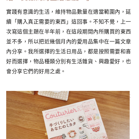
實踐有意識的生活，維持物品數量在適當範圍內，延
續「購入真正需要的東西」這回事。不知不覺，上一
次寫這個主題在半年前，在這段期間內所購買的東西
並不多，所以把近幾個月內的愛用品集中在一篇文章
內分享。我所選擇的生活日用品，都是按照需要和喜
好而選擇，物品種類分別有生活雜貨、興趣愛好，也
會分享它們的好用之處。
分類：
MINIMALISM
|
標籤：
Crafts
,
整理收納
,
斷捨離
,
極簡主
義者
,
極簡生活
,
環保
,
生活美學
,
簡單生活
,
選物提案