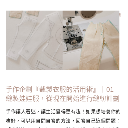
分類：
LIFESTYLE
|
標籤：
Crafts
,
整理收納
,
斷捨離入門
,
極簡
主義者
,
極簡生活
,
生活美學
,
簡單生活
手作企劃『裁製衣服的活用術』｜01
縫製娃娃服，從現在開始進行縫紉計劃
手作讓人著迷，讓生活變得更有趣！如果想培養你的
嗜好，可以用自問自答的方法，回答自己這個問題：