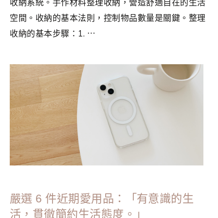
收納系統。手作材料整理收納，營造舒適自在的生活
空間。收納的基本法則，控制物品數量是關鍵。整理
收納的基本步驟：1. ⋯
分類：
MINIMALISM
|
標籤：
Crafts
,
手作
,
整理收納
,
斷捨離
,
簡單生活
,
裁製衣服的活用術
,
香港手作
嚴選 6 件近期愛用品：「有意識的生
活，貫徹簡約生活態度。」