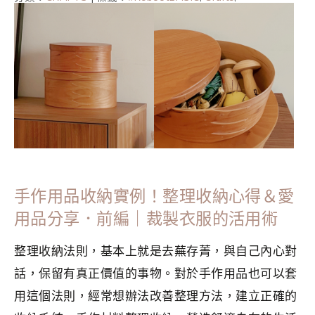
DigitalDetox
,
手作
,
手工藝
,
極簡生活
,
簡單生活
,
裁製衣服的
活用術
,
鉤針編織
,
香港手作
手作用品收納實例！整理收納心得＆愛
用品分享．前編｜裁製衣服的活用術
整理收納法則，基本上就是去蕪存菁，與自己內心對
話，保留有真正價值的事物。對於手作用品也可以套
用這個法則，經常想辦法改善整理方法，建立正確的