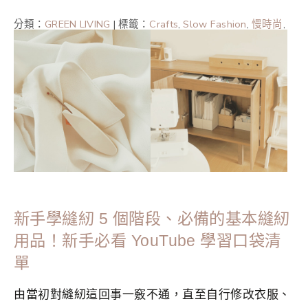
分類：
GREEN LIVING
|
標籤：
Crafts
,
Slow Fashion
,
慢時尚
,
斷捨離
,
極簡
,
極簡主義者
,
極簡生活
,
環保
,
簡單生活
,
膠囊衣
櫥
新手學縫紉 5 個階段、必備的基本縫紉
用品！新手必看 YouTube 學習口袋清
單
由當初對縫紉這回事一竅不通，直至自行修改衣服、