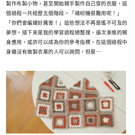
製作布製小物，甚至開始親手製作自己穿的衣服，這
個過程一共經歷五個階段。「縫紉機很難用呢！」
「你們會編織好厲害！」這些想法不再是遙不可及的
夢想。接下來是我的學習過程總整理，循次漸進的親
身應用，或許可以成為你的參考指標，在這個過程中
身邊沒有做製衣業的人可以詢問，但是⋯
分類：
CRAFTS
|
標籤：
Crafts
,
年度目標
,
手作
,
手作服
,
縫紉
,
自學
,
自我成長
,
裁製衣服的活用術
,
香港手作