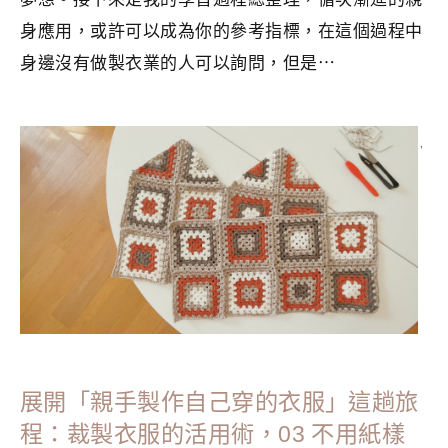
身應用，或許可以成為你的參考指標，在這個過程中
身邊沒有做製衣業的人可以詢問，但是⋯
分類：
CRAFTS
|
標籤：
Crafts
,
年度目標
,
手作
,
手作服
,
縫紉
,
自學
,
自我成長
,
裁製衣服的活用術
,
香港手作
展開「親手製作自己穿的衣服」這趟旅
程：裁製衣服的活用術，03 不用紙樣