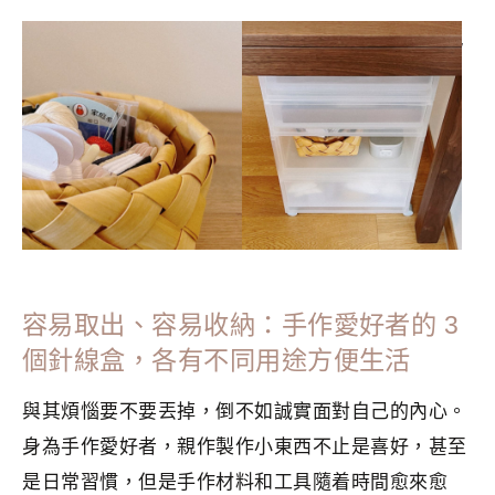
分類：
CRAFTS
|
標籤：
低成本生活
,
低消費
,
修補衣服
,
極簡
,
極簡生活
,
生活美學
,
簡單生活
,
織補
容易取出、容易收納：手作愛好者的 3
個針線盒，各有不同用途方便生活
與其煩惱要不要丟掉，倒不如誠實面對自己的內心。
身為手作愛好者，親作製作小東西不止是喜好，甚至
是日常習慣，但是手作材料和工具隨着時間愈來愈