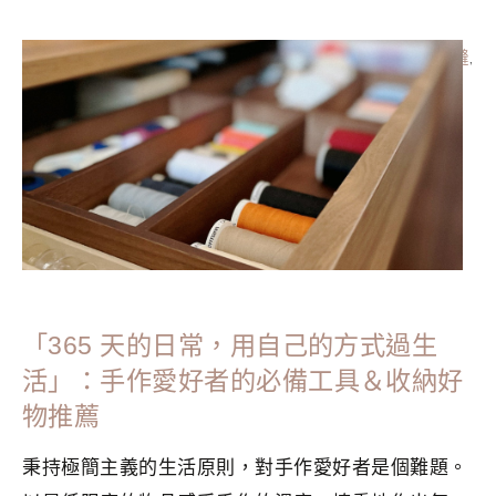
分類：
CRAFTS
|
標籤：
修補
,
手作
,
手作日常
,
手作生活
,
手縫
,
生活美學
,
簡單生活
,
織補
,
香港手作
「365 天的日常，用自己的方式過生
活」：手作愛好者的必備工具＆收納好
物推薦
秉持極簡主義的生活原則，對手作愛好者是個難題。