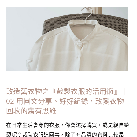
分類：
CRAFTS
|
標籤：
斷捨離
,
極簡主義者
,
極簡生活
,
永續
生活
,
環保
,
簡單生活
改造舊衣物之『裁製衣服的活用術』｜
02 用圖文分享、好好紀錄，改變衣物
回收的舊有思維
在日常生活會穿的衣服，你會選擇購買，或是親自縫
製呢？裁製衣服這回事，除了有品質的布料比較昂