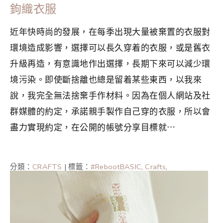
鉤織衣服
近年快時尚的發展，在每季出現大量被棄置的衣服對
環境造成影響，選擇可以長久穿着的衣服，或是舊衣
升級再造，有意識地作出選擇，長期下來可以減少環
境污染。即使斷捨離也總是留着某些東西，以我來
說，我完全無法捨棄手作材料。因為在個人網站及社
群媒體的約定，承諾親手製作自己穿的衣服，所以會
盡力實現約定，在公開的帳號分享目標就⋯
分類：
CRAFTS
|
標籤：
#RebootBASIC
,
Crafts
,
DigitalDetox
,
手作
,
手工藝
,
極簡生活
,
簡單生活
,
裁製衣服的
活用術
,
鉤針編織
,
香港手作