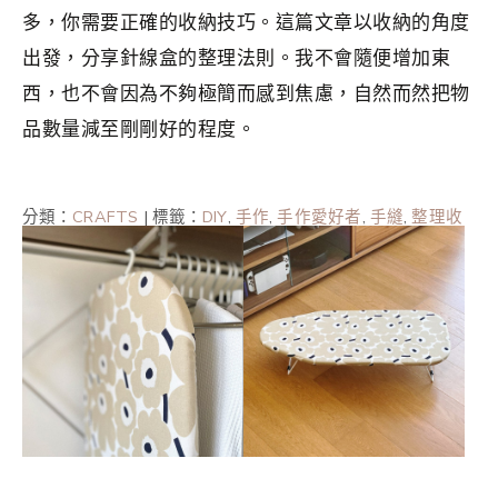
多，你需要正確的收納技巧。這篇文章以收納的角度
出發，分享針線盒的整理法則。我不會隨便增加東
西，也不會因為不夠極簡而感到焦慮，自然而然把物
品數量減至剛剛好的程度。
分類：
CRAFTS
|
標籤：
DIY
,
手作
,
手作愛好者
,
手縫
,
整理收
納
,
斷捨離
,
斷捨離入門
,
極簡
,
極簡主義者
,
極簡生活
,
簡單生
活
,
縫紉
,
針線盒
,
香港手作