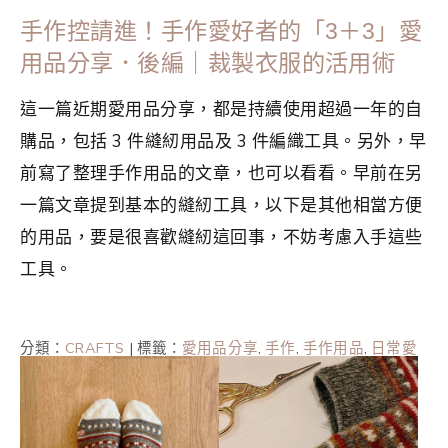
手作控請進！手作愛好者的「3＋3」愛
用品分享．後編｜裁製衣服的活用術
這一篇近期愛用品分享，都是持續使用超過一年的自
購品，包括 3 件縫紉用品及 3 件編織工具。另外，早
前寫了整理手作用品的文章，也可以看看。早前在另
一篇文章提到基本的縫紉工具，以下是其他相當方便
的用品，要是很喜歡縫紉這回事，不妨考慮入手這些
工具。
分類：
CRAFTS
|
標籤：
愛用品分享
,
手作
,
手作用品
,
日常愛
用品
,
生活美學
,
簡單生活
,
編織
,
縫紉
,
縫紉用品
,
裁製衣服
,
鉤
織
,
鉤針編織
,
香港手作