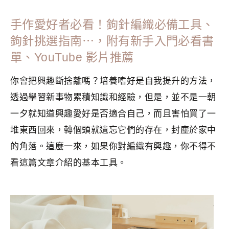
手作愛好者必看！鉤針編織必備工具、
鉤針挑選指南⋯，附有新手入門必看書
單、YouTube 影片推薦
你會把興趣斷捨離嗎？培養嗜好是自我提升的方法，
透過學習新事物累積知識和經驗，但是，並不是一朝
一夕就知道興趣愛好是否適合自己，而且害怕買了一
堆東西回來，轉個頭就遺忘它們的存在，封塵於家中
的角落。這麼一來，如果你對編織有興趣，你不得不
看這篇文章介紹的基本工具。
分類：
CRAFTS
|
標籤：
好書推薦
,
手作
,
挑選指南
,
整理收納
,
簡單生活
,
鉤織
,
鉤針編織
,
香港手作