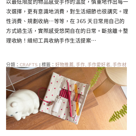
以最低限度的物品感受手作的溫度，慎重地作出每一
次選擇，更有意識地消費，對生活細節也很講究。理
性消費、規劃收納⋯等等，在 365 天日常用自己的
方式過生活，實際感受悠閑自在的日常。斷捨離＋整
理收納！縫紉工具收納手作生活提案⋯
分類：
CRAFTS
|
標籤：
好物推薦
,
手作
,
手作愛好者
,
手作材
料
,
手作用品
,
整理收納
,
斷捨離
,
極簡
,
極簡主義者
,
極簡生活
,
簡單生活
,
縫紉
,
香港手作