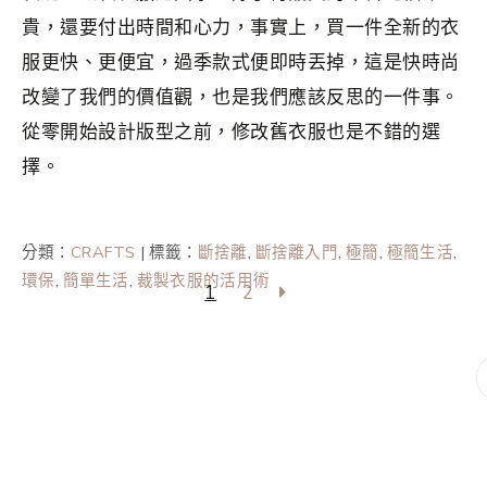
貴，還要付出時間和心力，事實上，買一件全新的衣
服更快、更便宜，過季款式便即時丟掉，這是快時尚
改變了我們的價值觀，也是我們應該反思的一件事。
從零開始設計版型之前，修改舊衣服也是不錯的選
擇。
分類：
CRAFTS
|
標籤：
斷捨離
,
斷捨離入門
,
極簡
,
極簡生活
,
環保
,
簡單生活
,
裁製衣服的活用術
1
2