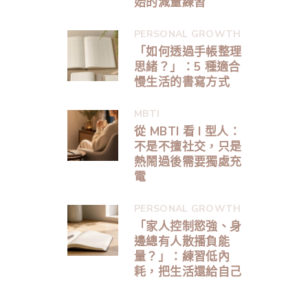
始的減量練習
PERSONAL GROWTH
「如何透過手帳整理
思緒？」：5 種適合
慢生活的書寫方式
MBTI
從 MBTI 看 I 型人：
不是不擅社交，只是
熱鬧過後需要獨處充
電
PERSONAL GROWTH
「家人控制慾強、身
邊總有人散播負能
量？」：練習低內
耗，把生活還給自己