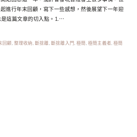
一起進行年末回顧，寫下一些感想，然後展望下一年迎
也是這篇文章的切入點。1.⋯
末回顧
,
整理收納
,
斷捨離
,
斷捨離入門
,
極簡
,
極簡主義者
,
極簡