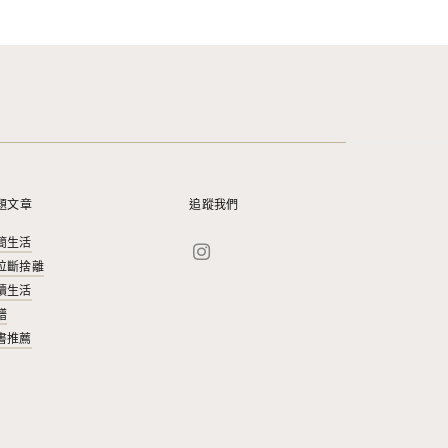
題文章
追蹤我們
簡生活
位斷捨離
續生活
譜
書推薦