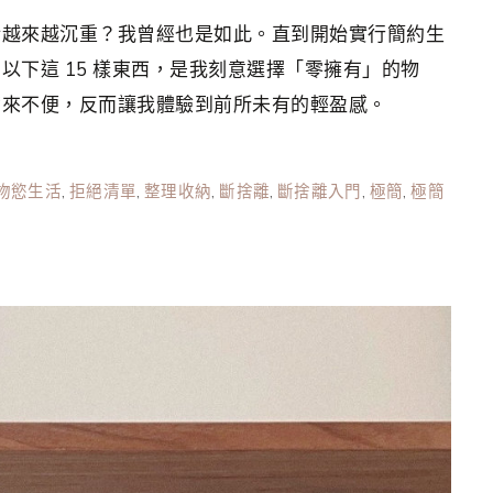
活越來越沉重？我曾經也是如此。直到開始實行簡約生
下這 15 樣東西，是我刻意選擇「零擁有」的物
帶來不便，反而讓我體驗到前所未有的輕盈感。
物慾生活
,
拒絕清單
,
整理收納
,
斷捨離
,
斷捨離入門
,
極簡
,
極簡