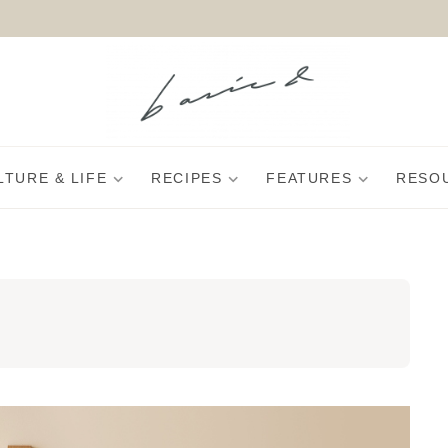
LTURE & LIFE
RECIPES
FEATURES
RESO