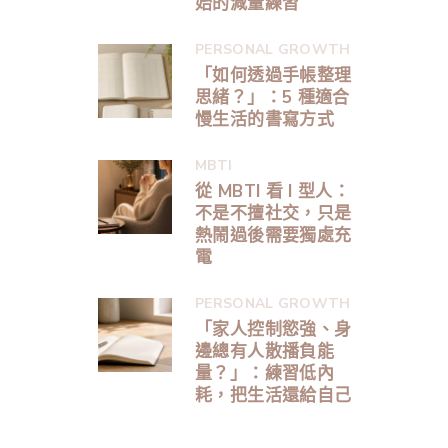
始的減量練習
PERSONAL GROWTH
「如何透過手帳整理
思緒？」：5 種適合
慢生活的書寫方式
MBTI
從 MBTI 看 I 型人：
不是不擅社交，只是
熱鬧過後需要獨處充
電
PERSONAL GROWTH
「家人控制慾強、身
邊總有人散播負能
量？」：練習低內
耗，把生活還給自己