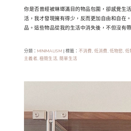
你是否曾經被琳瑯滿目的物品包圍，卻感覺生
活，我才發現擁有得少，反而更加自由和自在。以
品。這些物品從我的生活中消失後，不但沒有
分類：
MINIMALISM
|
標籤：
不消費
,
低消費
,
低物慾
,
低
主義者
,
極簡生活
,
簡單生活