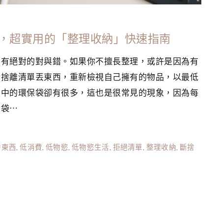
西，超實用的「整理收納」快速指南
沒有絕對的對與錯。如果你不擅長整理，或許是因為有
斷捨離清單丟東西，重新檢視自己擁有的物品，以最低
家中的環保袋卻有很多，這也是很常見的現象，因為每
膠袋⋯
的東西
,
低消費
,
低物慾
,
低物慾生活
,
拒絕清單
,
整理收納
,
斷捨