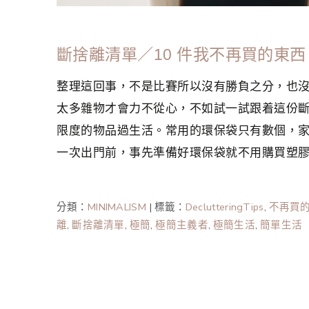
斷捨離清單／10 件我不再買的東
整理這回事，不是比賽所以沒有勝負之分，也
太多雜物才會力不從心，不如試一試跟着這份
限度的物品過生活。常用的環保袋只有數個，
一次出門前，事先準備好環保袋就不用購買塑
分類：
MINIMALISM
|
標籤：
DeclutteringTips
,
不再買
離
,
斷捨離清單
,
極簡
,
極簡主義者
,
極簡生活
,
簡單生活