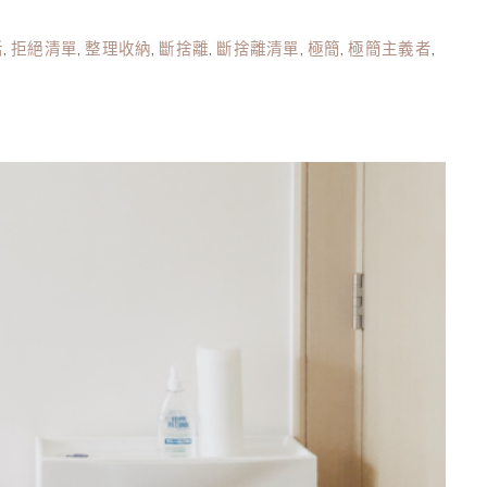
活
,
拒絕清單
,
整理收納
,
斷捨離
,
斷捨離清單
,
極簡
,
極簡主義者
,