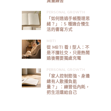
減量練習
PERSONAL GROWTH
「如何透過手帳整理思
緒？」：5 種適合慢生
活的書寫方式
MBTI
從 MBTI 看 I 型人：不
是不擅社交，只是熱鬧
過後需要獨處充電
PERSONAL GROWTH
「家人控制慾強、身邊
總有人散播負能
量？」：練習低內耗，
把生活還給自己