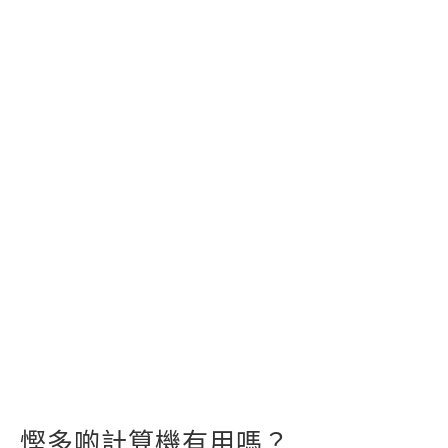
慳多啲計算機有用嗎？