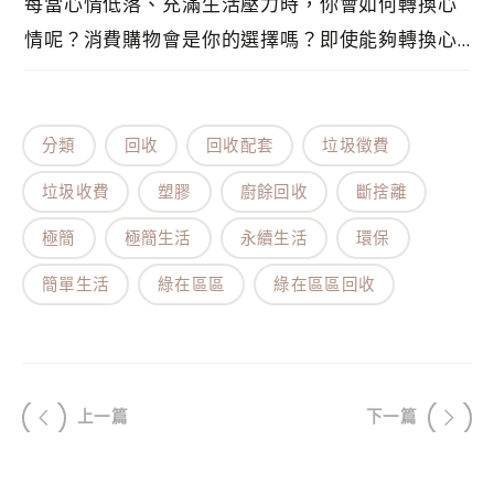
每當心情低落、充滿生活壓力時，你會如何轉換心
情呢？消費購物會是你的選擇嗎？即使能夠轉換心
情，但是效果相當短暫，而且沒有解決根本問題。
重視你的私人時間，整頓生活、整理人生。從現在
起，嘗試更理想的減壓方法，挑戰不一樣的新體
分類
回收
回收配套
垃圾徵費
驗。轉換心情的方法，只要有這些辦法就 OK！
垃圾收費
塑膠
廚餘回收
斷捨離
極簡
極簡生活
永續生活
環保
簡單生活
綠在區區
綠在區區回收
上一篇
下一篇