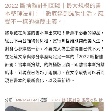
2022 斷捨離計劃回顧｜最大規模的書
本整理法則：「徹底達到減物生活，感
受不一樣的極簡主義。」
將隱藏在角落的書本拿出來吧！斷絕不必要的物品，
從此不再替雜物付房租，實行斷捨離能夠改變人生，
對身心都煥然一新，不要先入為主覺得自己做不到！
在這篇文章與你分享歷時足足一年的「2022 斷捨離
計劃：書本斷捨離」的終極版回顧。距離書本斷捨離
結束，到現在已經過了兩個月，在文章最後可以看到
現在書本的最新變化，以及重新規⋯
分類：
MINIMALISM
|
標籤：
2022 斷捨離計劃
,
整理收納
,
斷
捨離
,
斷捨離入門
,
斷捨離計劃
,
書本斷捨離
,
極簡
,
極簡主義者
,