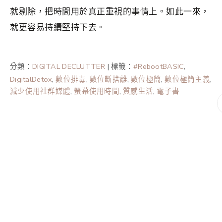
就剔除，把時間用於真正重視的事情上。如此一來，
就更容易持續堅持下去。
分類：
DIGITAL DECLUTTER
|
標籤：
#RebootBASIC
,
DigitalDetox
,
數位排毒
,
數位斷捨離
,
數位極簡
,
數位極簡主義
,
減少使用社群媒體
,
螢幕使用時間
,
質感生活
,
電子書