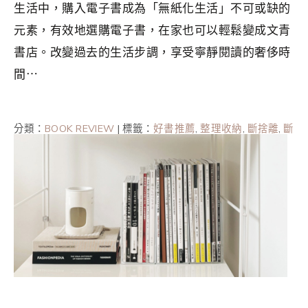
生活中，購入電子書成為「無紙化生活」不可或缺的
元素，有效地選購電子書，在家也可以輕鬆變成文青
書店。改變過去的生活步調，享受寧靜閱讀的奢侈時
間⋯
分類：
BOOK REVIEW
|
標籤：
好書推薦
,
整理收納
,
斷捨離
,
斷
捨離入門
,
極簡
,
極簡主義者
,
極簡生活
,
環保
,
簡單生活
,
選物
提案
,
閱讀筆記
,
電子書
,
電子書閱讀器