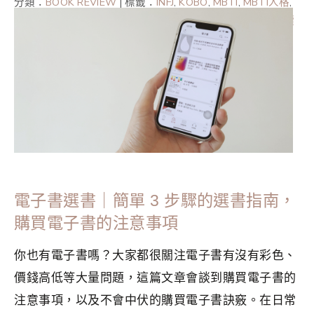
分類：
BOOK REVIEW
|
標籤：
INFJ
,
KOBO
,
MBTI
,
MBTI人格
,
好書推薦
,
必看好書2023
,
書單2023
,
讀後感
,
閱讀心得
,
閱讀
筆記
,
電子書
,
電子書閱讀器
電子書選書｜簡單 3 步驟的選書指南，
購買電子書的注意事項
你也有電子書嗎？大家都很關注電子書有沒有彩色、
價錢高低等大量問題，這篇文章會談到購買電子書的
注意事項，以及不會中伏的購買電子書訣竅。在日常