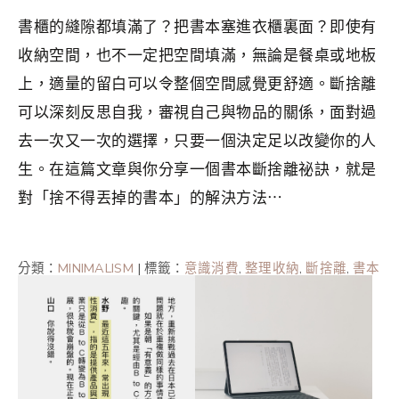
書櫃的縫隙都填滿了？把書本塞進衣櫃裏面？即使有
收納空間，也不一定把空間填滿，無論是餐桌或地板
上，適量的留白可以令整個空間感覺更舒適。斷捨離
可以深刻反思自我，審視自己與物品的關係，面對過
去一次又一次的選擇，只要一個決定足以改變你的人
生。在這篇文章與你分享一個書本斷捨離祕訣，就是
對「捨不得丟掉的書本」的解決方法⋯
分類：
MINIMALISM
|
標籤：
意識消費
,
整理收納
,
斷捨離
,
書本
斷捨離
,
極簡
,
極簡主義者
,
極簡生活
,
減物生活
,
簡單生活
,
紙
本書
,
電子書
,
電子書閱讀器