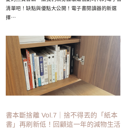
清單吧！缺點與優點大公開！電子書閱讀器的新選
擇⋯
分類：
LIFESTYLE
|
標籤：
2022書單
,
好書推薦
,
整理收納
,
斷
捨離
,
極簡
,
極簡生活
,
簡單生活
,
電子書
,
電子書閱讀器
書本斷捨離 Vol.7｜捨不得丟的「紙本
書」再刷新低！回顧這一年的減物生活