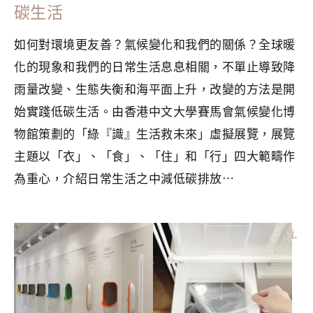
碳生活
如何對環境更友善？氣候變化和我們的關係？全球暖
化的現象和我們的日常生活息息相關，不單止導致降
雨量改變、生態失衡和海平面上升，改變的方法是開
始實踐低碳生活。由香港中文大學賽馬會氣候變化博
物館策劃的「綠『識』生活救未來」虛擬展覽，展覽
主題以「衣」、「食」、「住」和「行」四大範疇作
為重心，介紹日常生活之中減低碳排放⋯
分類：
GREEN LIVING
|
標籤：
低碳生活
,
展覽
,
環保
,
環保意識
,
綠色生活
,
虛擬展覽