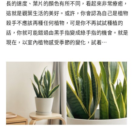
長的速度、葉片的顏色有所不同，看起來非常療癒，
這就是觀葉生活的美好。或許，你會認為自己是植物
殺手不應該再種任何植物，可是你不再試試種植的
話，你就可能錯過由黑手指變成綠手指的機會。就是
現在，以室內植物感受季節的變化，試着⋯
分類：
LIFESTYLE
|
標籤：
整理收納
,
植栽
,
植物
,
生活儀式感
,
生活美學
,
簡單生活
,
綠色生活
,
觀葉植物
,
觀葉生活