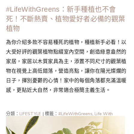
#LifeWithGreens：新手種植也不會
死！不斷熱賣、植物愛好者必備的觀葉
植物
為你介紹多款不容易種死的植物，種植新手必看！以
大受好評的觀葉植物點綴室內空間，創造綠意盎然的
家居，家居以木質家具為主，添置不同尺寸的觀葉植
物在視覺上高低錯落，營造亮點，讓你在陽光燦爛的
日子，揮別憂鬱的心情！家中的每個角落都充滿溫暖
感，更貼近大自然，非常適合極簡主義生活。
分類：
LIFESTYLE
|
標籤：
#LifeWithGreens
,
Life With
Greens
,
意識消費
,
植栽日誌
,
植栽生活
,
植物新手
,
生活美學
,
簡單生活
,
綠色生活
,
觀葉植物