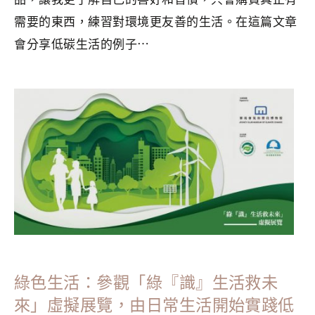
需要的東西，練習對環境更友善的生活。在這篇文章
會分享低碳生活的例子⋯
分類：
GREEN LIVING
|
標籤：
斷捨離
,
極簡
,
永續生活
,
減碳
,
環保
,
環保永續
,
綠色生活
綠色生活：參觀「綠『識』生活救未
來」虛擬展覽，由日常生活開始實踐低