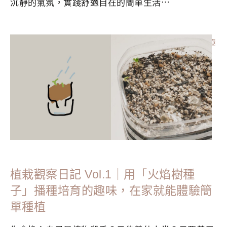
沉靜的氣氛，實踐舒適自在的簡單生活⋯
分類：
MINIMALISM
|
標籤：
整理收納
,
斷捨離
,
極簡主義者
,
極
簡生活
,
生活回顧
,
簡單生活
,
綠色生活
,
觀葉植物
植栽觀察日記 Vol.1｜用「火焰樹種
子」播種培育的趣味，在家就能體驗簡
單種植