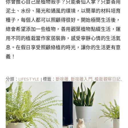
你會擔心自己是植物殺手？只能養仙人掌？只要善用
泥土、水份、陽光和通風的環境，以簡單的材料培育
種子，每個人都可以照顧得很好。開始極簡生活後，
總會希望添加一些植物，善用觀葉植物點綴生活，運
用不同的植栽當作家居裝飾，感受寧靜心情的生活氣
息。在假日享受照顧綠植的時光，讓你的生活更有意
義！
分類：
LIFESTYLE
|
標籤：
斷捨離
,
斷捨離入門
,
植栽觀察日記
,
極簡生活
,
火焰樹
,
火焰樹種子
,
環保
,
簡單生活
,
綠色生活
,
觀
葉植物