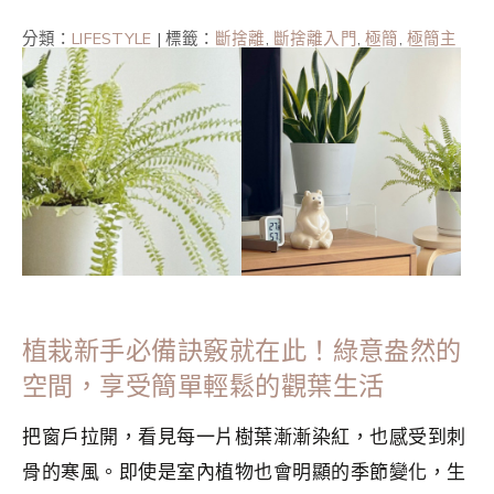
分類：
LIFESTYLE
|
標籤：
斷捨離
,
斷捨離入門
,
極簡
,
極簡主
義者
,
極簡生活
,
生活美學
,
簡單生活
,
綠意生活
,
綠意盎然
,
綠
色生活
,
觀葉植物
植栽新手必備訣竅就在此！綠意盎然的
空間，享受簡單輕鬆的觀葉生活
把窗戶拉開，看見每一片樹葉漸漸染紅，也感受到刺
骨的寒風。即使是室內植物也會明顯的季節變化，生