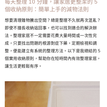
每天整理 10 分鐘，讓家居更整潔的 5
個收納原則：簡單上手的減物法則
想要清理雜物騰出空間？總是整理不久就再次混亂？
即使不擅長收納這回事，也可以找到適合的解決辦
法。整理家居不一定需要花費大量時間或一次性完
成，只要找出問題的根源對症下藥，定期檢視和調
整，便能建立有系統的整理方法。以下是我總結的 5
個實用收納原則，幫助你在短時間內有效整理家居，
讓生活更輕鬆有序。
分類：
MINIMALISM
|
標籤：
收納法則
,
整理收納
,
斷捨離
,
極
簡
,
極簡主義
,
極簡主義者
,
極簡生活
,
減物法則
,
簡單生活