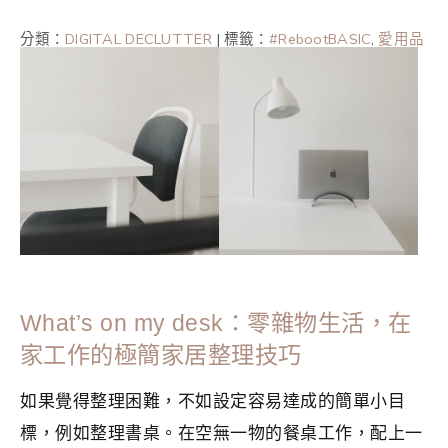
分類：
DIGITAL DECLUTTER
|
標籤：
#RebootBASIC
,
愛用品
分享
,
應用程式
,
數位斷捨離
,
數位極簡
,
極簡
,
極簡主義
,
社群
媒體
What’s on my desk：零雜物生活，在
家工作的極簡家居整理技巧
如果覺得整理困難，不如設定容易達成的簡單小目
標，例如整理書桌。在空無一物的餐桌工作，配上一