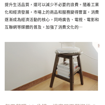
提升生活品質，還可以減少不必要的浪費。隨着工業
化和經濟發展，市場上的商品和服務變得豐富，消費
逐漸成為經濟活動的核心，同時廣告、電視、電影和
互聯網等媒體的普及，加強了消費文化的⋯
分類：
MINIMALISM
|
標籤：
整理收納
,
斷捨離
,
斷捨離入門
,
極
簡
,
極簡主義
,
極簡主義者
,
極簡生活
,
永續生活
,
簡單生活