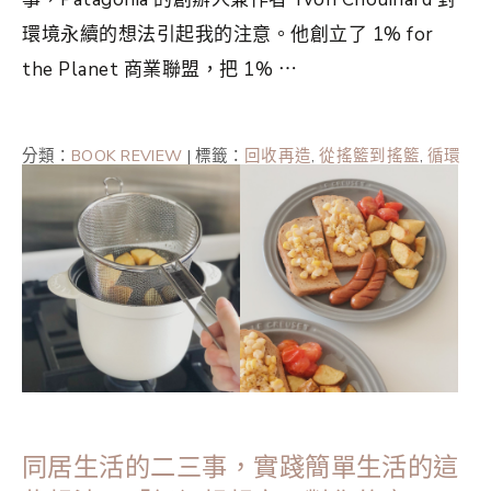
環境永續的想法引起我的注意。他創立了 1% for
the Planet 商業聯盟，把 1% ⋯
分類：
BOOK REVIEW
|
標籤：
回收再造
,
從搖籃到搖籃
,
循環
經濟
,
極簡主義
,
永續經濟
,
環保議題
,
環境危機
,
環境永續
,
閱
讀筆記
同居生活的二三事，實踐簡單生活的這