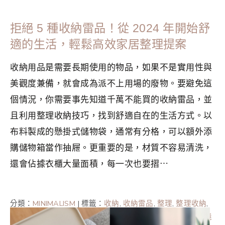
拒絕 5 種收納雷品！從 2024 年開始舒
適的生活，輕鬆高效家居整理提案
收納用品是需要長期使用的物品，如果不是實用性與
美觀度兼備，就會成為派不上用場的廢物。要避免這
個情況，你需要事先知道千萬不能買的收納雷品，並
且利用整理收納技巧，找到舒適自在的生活方式。以
布料製成的懸掛式儲物袋，通常有分格，可以額外添
購儲物箱當作抽屜。更重要的是，材質不容易清洗，
還會佔據衣櫃大量面積，每一次也要摺⋯
分類：
MINIMALISM
|
標籤：
收納
,
收納雷品
,
整理
,
整理收納
,
斷捨離
,
斷捨離入門
,
日式簡單生活
,
極簡
,
極簡主義
,
極簡主義