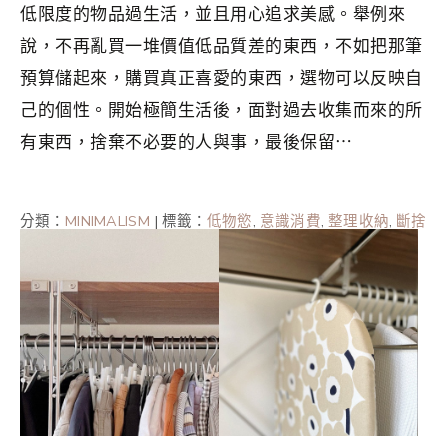
低限度的物品過生活，並且用心追求美感。舉例來
說，不再亂買一堆價值低品質差的東西，不如把那筆
預算儲起來，購買真正喜愛的東西，選物可以反映自
己的個性。開始極簡生活後，面對過去收集而來的所
有東西，捨棄不必要的人與事，最後保留⋯
分類：
MINIMALISM
|
標籤：
低物慾
,
意識消費
,
整理收納
,
斷捨
離
,
斷捨離入門
,
極簡
,
極簡主義
,
極簡主義者
,
極簡生活
,
簡單
生活