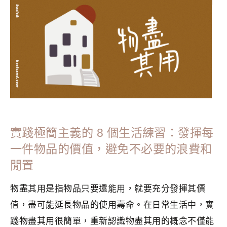
分類：
LIFESTYLE
|
標籤：
咖啡
,
手沖咖啡
,
斷捨離
,
極簡
,
極簡
主義
,
極簡生活
,
生活儀式感
,
生活美學
,
簡單生活
實踐極簡主義的 8 個生活練習：發揮每
一件物品的價值，避免不必要的浪費和
閒置
物盡其用是指物品只要還能用，就要充分發揮其價
值，盡可能延長物品的使用壽命。在日常生活中，實
踐物盡其用很簡單，重新認識物盡其用的概念不僅能