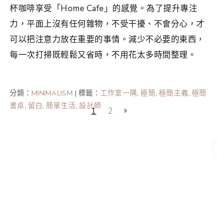
杯咖啡享受「Home Cafe」的感覺。為了提升專注
力，平面上沒有任何雜物，不受干擾、不會分心，才
可以把注意力放在重要的事情。減少不必要的東西，
每一次打掃既輕鬆又省時，不用花太多時間整理。
分類：
MINIMALISM
|
標籤：
工作室一隅
,
極簡
,
極簡主義
,
極簡
書桌
,
留白
,
簡單生活
,
設計師
1
2