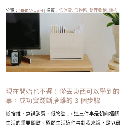
分類：
MINIMALISM
|
標籤：
低消費
,
低物慾
,
整理收納
,
斷捨
離
,
斷捨離BOX
,
極簡
,
極簡主義
,
極簡主義者
,
極簡生活
,
簡單
生活
現在開始也不遲！從丟東西可以學到的
事，成功實踐斷捨離的 3 個步驟
斷捨離、意識消費、低物慾…，這三件事是朝向極簡
生活的重要關鍵。極簡生活這件事對我來說，是以最