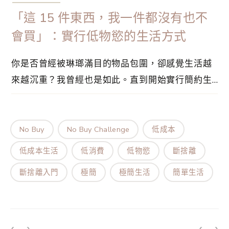
「這 15 件東西，我一件都沒有也不
會買」：實行低物慾的生活方式
你是否曾經被琳瑯滿目的物品包圍，卻感覺生活越
來越沉重？我曾經也是如此。直到開始實行簡約生
活，我才發現擁有得少，反而更加自由和自在。以
下這 15 樣東西，是我刻意選擇「零擁有」的物
品。這些物品從我的生活中消失後，不但沒有帶來
No Buy
No Buy Challenge
低成本
不便，反而讓我體驗到前所未有的輕盈感。
低成本生活
低消費
低物慾
斷捨離
斷捨離入門
極簡
極簡生活
簡單生活