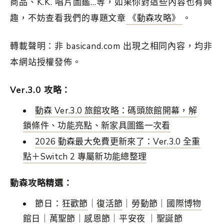
商品、K.K. 唱片圖鑑…等，如果你對這些內容也有興
趣，不妨查看我們的專題文章
《動森攻略》
。
轉載聲明：非 basicand.com 出現之相同內容，均非
本網站授權發佈。
Ver.3.0 攻略：
動森 Ver.3.0 旅館攻略：碼頭旅館開幕，解
鎖條件、功能亮點、新家具圖鑑一次看
2026 動森最大免費更新來了：Ver.3.0 全重
點＋Switch 2 專屬新功能總整理
動森攻略精選：
節日：
狂歡節
｜
復活節
｜
勞動節
｜
國際博物
館日
｜
萬聖節
｜
感恩節
｜
平安夜
｜
聖誕節