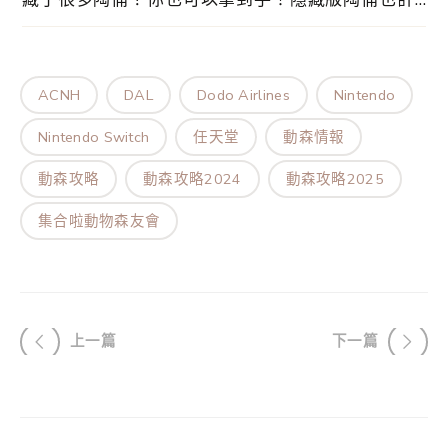
算在內的話，陶俑有 36 款，每一款有獨特的聲音
和互動效果，加上每款有不同顏色，總共有 189 種
變化。獲取途徑、使用方法…等，這一篇完整保存
ACNH
DAL
Dodo Airlines
Nintendo
版圖鑑為你介紹！
Nintendo Switch
任天堂
動森情報
動森攻略
動森攻略2024
動森攻略2025
集合啦動物森友會
上一篇
下一篇