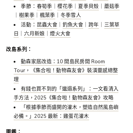
季節：
春筍季
｜
櫻花季
｜
夏季貝殼
｜
蘑菇季
｜
樹果季
｜
楓葉季
｜
冬季雪人
活動：
昆蟲大會
｜
釣魚大會
｜
跨年
｜
三葉草
日
｜
六月新娘
｜
煙火大會
改島系列：
動森家居改造：10 間島民房間 Room
Tour，《集合啦！動物森友會》裝潢靈感總整
理
有錢也買不到的「邋遢系列」：一文看清入
手方法，2025《集合啦！動物森友會》攻略
「根據季節而盛開的灌木，塑造自然風島嶼
必備。」2025 最新：雞蛋花灌木
圖鑑：