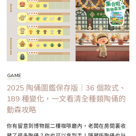
束。相反地，真正屬於你的自由島嶼生活才正要展
開。沒有劇情或 NPC 再明確地「指派任務」，一
切行動都由你自己決定，這正是《集合啦！動物森
友會》⋯
GAME
2025 陶俑圖鑑保存版｜36 個款式、
189 種變化，一文看清全種類陶俑的
動森攻略
你有留意到博物館二樓咖啡廳內，老闆在房間裏收
藏了很多陶俑？你也可以拿到手！隱藏版陶俑也計