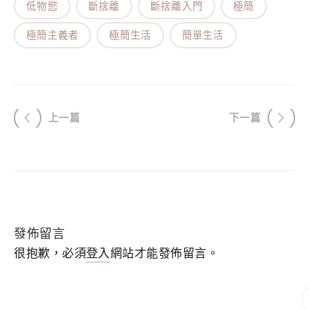
留下真正會用到的調味與器具，專注把有限的食材
低物慾
斷捨離
斷捨離入門
極簡
用到最後。決定吃什麼不再是一場拉鋸戰，而是一
極簡主義者
極簡生活
簡單生活
個已被預先照顧好的選擇。
上一篇
下一篇
發佈留言
很抱歉，必須
登入
網站才能發佈留言。