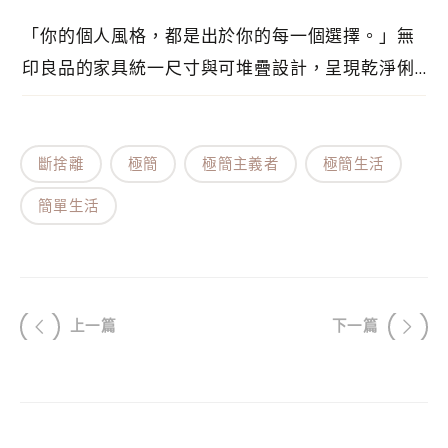
「你的個人風格，都是出於你的每一個選擇。」無
印良品的家具統一尺寸與可堆疊設計，呈現乾淨俐
落的簡約風格，吸引了很多愛好者。我們並沒有刻
意購入無印良品的商品，天然素材和尺寸款式統一
的極簡設計。回過頭看，才發現家中有不少無印良
斷捨離
極簡
極簡主義者
極簡生活
品的商品，也在想可以寫一篇文章來分享。
簡單生活
上一篇
下一篇