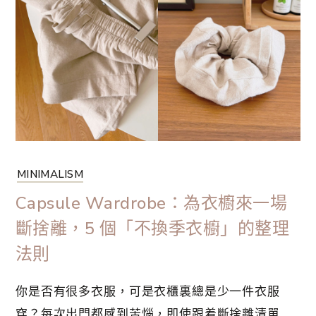
重視你的私人時間，整頓生活、整理人生。從現在
起，嘗試更理想的減壓方法，挑戰不一樣的新體
驗。轉換心情的方法，只要有這些辦法就 OK！
MINIMALISM
Capsule Wardrobe：為衣櫥來一場
斷捨離，5 個「不換季衣櫥」的整理
法則
你是否有很多衣服，可是衣櫃裏總是少一件衣服
穿？每次出門都感到苦惱，即使跟着斷捨離清單