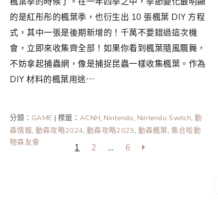
楓葉季的時候了。在一年四季之中，季節變化最明顯
的是紅彤彤的楓葉季，也衍生出 10 張楓葉 DIY 方程
式，其中一張是後期新增的！千萬不要錯過這次機
會，立即來收集齊全部！如果你看到楓葉隨風飄舞，
不妨拿起捕蟲網，像是捕捉昆蟲一樣收集楓葉。作為
DIY 材料的楓葉用途⋯
分類：
GAME
|
標籤：
ACNH
,
Nintendo
,
Nintendo Switch
,
動
森情報
,
動森攻略2024
,
動森攻略2025
,
動森楓葉
,
集合啦動
物森友會
1
2
...
6