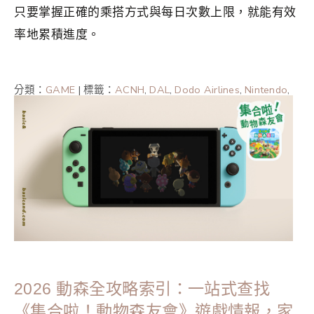
只要掌握正確的乘搭方式與每日次數上限，就能有效
率地累積進度。
分類：
GAME
|
標籤：
ACNH
,
DAL
,
Dodo Airlines
,
Nintendo
,
Nintendo Switch
,
任天堂
,
動森情報
,
動森攻略
,
動森攻略
2024
,
動森攻略2025
,
集合啦動物森友會
2026 動森全攻略索引：一站式查找
《集合啦！動物森友會》遊戲情報，家