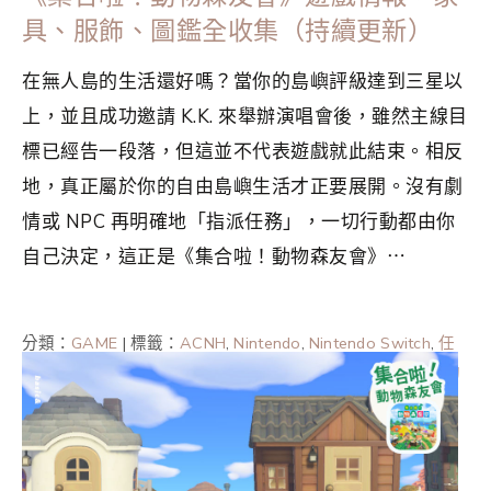
具、服飾、圖鑑全收集（持續更新）
在無人島的生活還好嗎？當你的島嶼評級達到三星以
上，並且成功邀請 K.K. 來舉辦演唱會後，雖然主線目
標已經告一段落，但這並不代表遊戲就此結束。相反
地，真正屬於你的自由島嶼生活才正要展開。沒有劇
情或 NPC 再明確地「指派任務」，一切行動都由你
自己決定，這正是《集合啦！動物森友會》⋯
分類：
GAME
|
標籤：
ACNH
,
Nintendo
,
Nintendo Switch
,
任
天堂
,
動森情報
,
動森攻略
,
動森攻略2023
,
動森攻略2024
,
動
森攻略2025
,
集合啦動物森友會