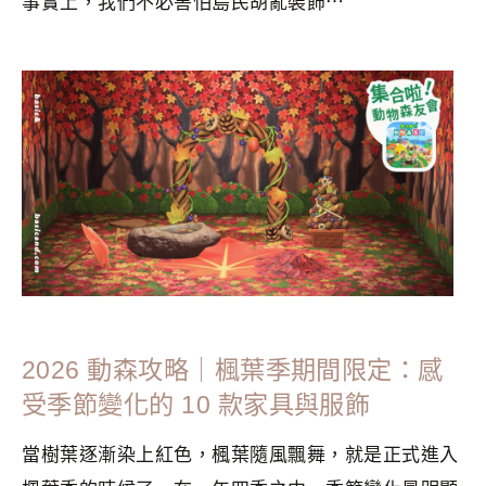
事實上，我們不必害怕島民胡亂裝飾⋯
分類：
GAME
|
標籤：
ACNH
,
Nintendo
,
Nintendo Switch
,
動
森
,
動森情報
,
動森改島
,
動森攻略
,
集合啦動物森友會
2026 動森攻略｜楓葉季期間限定：感
受季節變化的 10 款家具與服飾
當樹葉逐漸染上紅色，楓葉隨風飄舞，就是正式進入