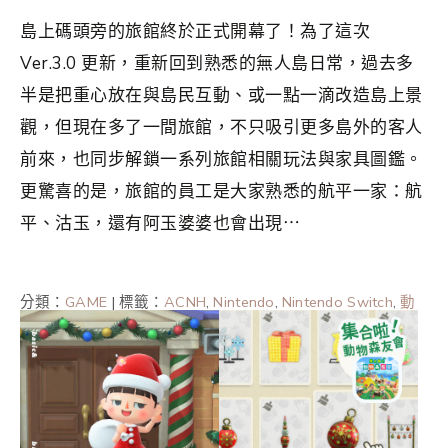
島上碼頭旁的旅館終於正式開幕了！為了這次
Ver.3.0 更新，重新回到熟悉的無人島日常，過去多
半是把重心放在與島民互動、或一點一滴改造島上景
觀，但現在多了一間旅館，不只吸引更多島外的客人
前來，也同步解鎖一系列旅館相關玩法與家具圖鑑。
更驚喜的是，旅館的員工是大家熟悉的航平一家：航
平、沽玉，還有阿玉婆婆也會出現⋯
分類：
GAME
|
標籤：
ACNH
,
Nintendo
,
Nintendo Switch
,
動
森情報
,
動森攻略
,
動森攻略2025
,
動森攻略2026
,
集合啦動
物森友會