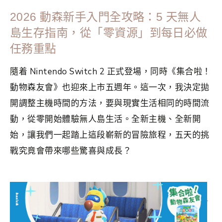
2026 動森新手入門全攻略：5 天無人
島生存指南，從「零資源」到每日必做
任務重點
隨着 Nintendo Switch 2 正式登場，同時《集合啦！
動物森友會》也迎來上市五週年。這一次，我決定拋
開調整主機時間的方法，要與現實生活相同的時間流
動，從零開始體驗無人島生活。全新主機、全新開
始，讓我們一起踏上這段嶄新的冒險旅程，五天的挑
戰究竟會帶來哪些驚喜與成長？
分類：
GAME
|
標籤：
Nintendo Switch
,
動森情報
,
動森攻略
,
動森攻略2024
,
動森攻略2025
,
動森新手
,
集合啦動物森友會