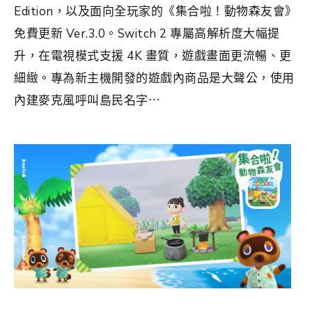
Edition，以及面向全玩家的《集合啦！動物森友會》
免費更新 Ver.3.0。Switch 2 專屬高解析度大幅提
升，在電視模式支援 4K 畫質，遊戲畫面更流暢、更
細緻。專為新主機開發的遊戲內商品是大聲公，使用
內建麥克風呼叫島民名字⋯
分類：
GAME
|
標籤：
ACNH
,
Nintendo Switch
,
動森情報
,
動
森攻略
,
動森攻略2024
,
動森攻略2025
,
集合啦動物森友會