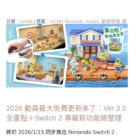
分類：
GAME
|
標籤：
ACNH
,
Nintendo Switch
,
動森情報
,
動
森攻略
,
動森攻略2024
,
動森攻略2025
,
動森聖誕
,
集合啦動
物森友會
2026 動森最大免費更新來了：Ver.3.0
全重點＋Switch 2 專屬新功能總整理
將於 2026/1/15 同步推出 Nintendo Switch 2