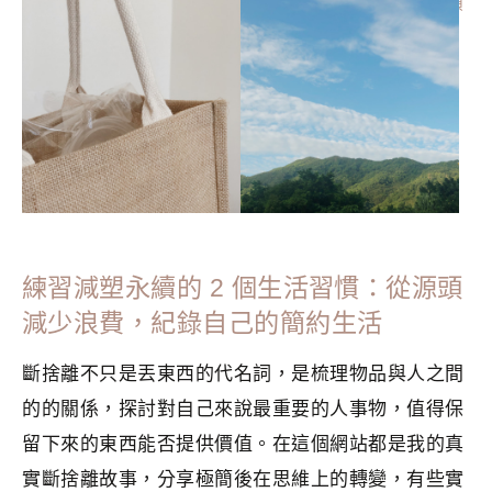
分類：
GREEN LIVING
|
標籤：
乾淨回收
,
回收
,
永續生活
,
源頭
減廢
,
環保
,
綠在區區
,
重用
練習減塑永續的 2 個生活習慣：從源頭
減少浪費，紀錄自己的簡約生活
斷捨離不只是丟東西的代名詞，是梳理物品與人之間
的的關係，探討對自己來說最重要的人事物，值得保
留下來的東西能否提供價值。在這個網站都是我的真
實斷捨離故事，分享極簡後在思維上的轉變，有些實