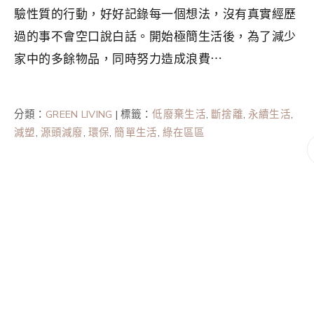
驗性質的行動，好好記錄每一個想法，沒有真實經歷
過的事不會空口說白話。開始極簡生活後，為了減少
家中的多餘物品，同時努力造成浪費⋯
分類：
GREEN LIVING
|
標籤：
低廢棄生活
,
斷捨離
,
永續生活
,
減塑
,
源頭減廢
,
環保
,
簡單生活
,
綠在區區