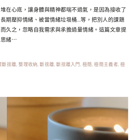
樣堆在心底，讓身體與精神都喘不過氣，是因為接收了
長期壓抑情緒、被當情緒垃圾桶…等，把別人的課題
久而久之，忽略自我需求與承擔過量情緒。這篇文章提
理思緒⋯
靈斷捨離
,
整理收納
,
斷捨離
,
斷捨離入門
,
極簡
,
極簡主義者
,
極