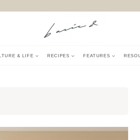
LTURE & LIFE
RECIPES
FEATURES
RESO