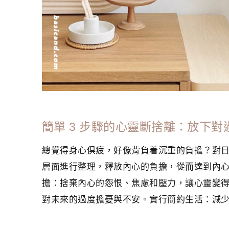
簡單 3 步驟的心靈斷捨離：放下
總覺得身心俱疲，好像背負着沉重的負擔？對
層面進行整理，釋放內心的負擔，從而達到內
擔：捨棄內心的怨恨、焦慮和壓力，讓心靈變
對未來的過度擔憂與不安。實行簡約生活：減