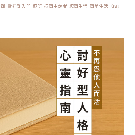
捨離
,
斷捨離入門
,
極簡
,
極簡主義者
,
極簡生活
,
簡單生活
,
身心