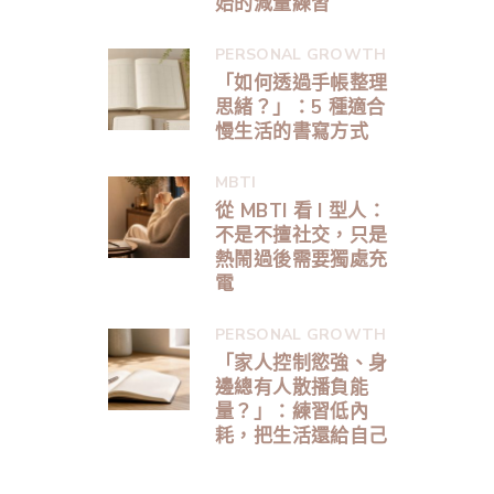
始的減量練習
PERSONAL GROWTH
「如何透過手帳整理
思緒？」：5 種適合
慢生活的書寫方式
MBTI
從 MBTI 看 I 型人：
不是不擅社交，只是
熱鬧過後需要獨處充
電
PERSONAL GROWTH
「家人控制慾強、身
邊總有人散播負能
量？」：練習低內
耗，把生活還給自己