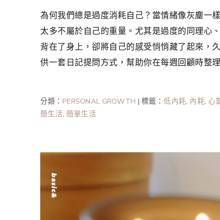
為何我們總是過度消耗自己？當情緒像灰塵一
太多不屬於自己的重量。尤其是過度的同理心、
背在了身上，卻將自己的感受悄悄藏了起來，
供一套日記提問方式，幫助你在每週回顧時整
分類：
PERSONAL GROWTH
|
標籤：
低內耗
,
內耗
,
心
簡生活
,
簡單生活