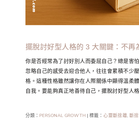
擺脫討好型人格的 3 大關鍵：不
你是否經常為了討好別人而委屈自己？總是害
忽略自己的感受去迎合他人，往往會累積不少
格。這種性格雖然讓你在人際關係中顯得溫柔
自我。要能夠真正地善待自己，擺脫討好型人
分類：
PERSONAL GROWTH
|
標籤：
心靈斷捨離
,
斷捨