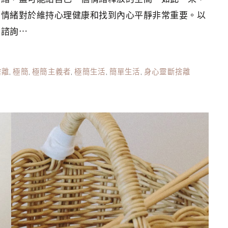
面情緒對於維持心理健康和找到內心平靜非常重要。以
業諮詢⋯
捨離
,
極簡
,
極簡主義者
,
極簡生活
,
簡單生活
,
身心靈斷捨離