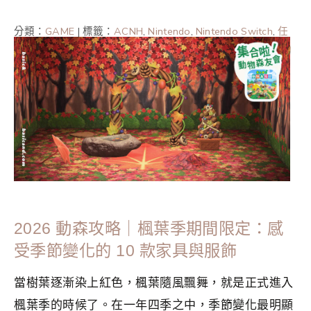
分類：
GAME
|
標籤：
ACNH
,
Nintendo
,
Nintendo Switch
,
任
天堂
,
動森情報
,
動森攻略
,
動森攻略2023
,
動森攻略2024
,
動
森攻略2025
,
集合啦動物森友會
2026 動森攻略｜楓葉季期間限定：感
受季節變化的 10 款家具與服飾
當樹葉逐漸染上紅色，楓葉隨風飄舞，就是正式進入
楓葉季的時候了。在一年四季之中，季節變化最明顯