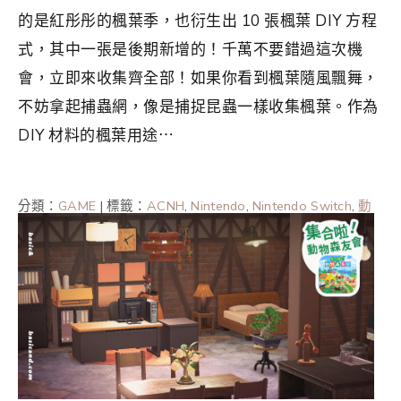
的是紅彤彤的楓葉季，也衍生出 10 張楓葉 DIY 方程
式，其中一張是後期新增的！千萬不要錯過這次機
會，立即來收集齊全部！如果你看到楓葉隨風飄舞，
不妨拿起捕蟲網，像是捕捉昆蟲一樣收集楓葉。作為
DIY 材料的楓葉用途⋯
分類：
GAME
|
標籤：
ACNH
,
Nintendo
,
Nintendo Switch
,
動
森情報
,
動森攻略2024
,
動森攻略2025
,
動森楓葉
,
集合啦動
物森友會