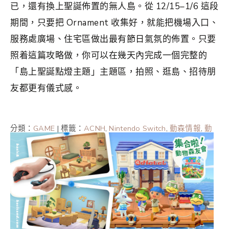
已，還有換上聖誕佈置的無人島。從 12/15–1/6 這段
期間，只要把 Ornament 收集好，就能把機場入口、
服務處廣場、住宅區做出最有節日氣氛的佈置。只要
照着這篇攻略做，你可以在幾天內完成一個完整的
「島上聖誕點燈主題」主題區，拍照、逛島、招待朋
友都更有儀式感。
分類：
GAME
|
標籤：
ACNH
,
Nintendo Switch
,
動森情報
,
動
森攻略
,
動森攻略2024
,
動森攻略2025
,
動森聖誕
,
集合啦動
物森友會