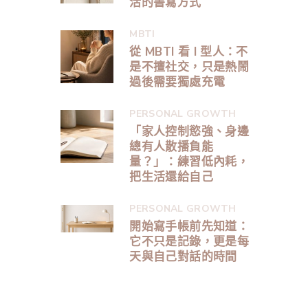
活的書寫方式
MBTI
從 MBTI 看 I 型人：不
是不擅社交，只是熱鬧
過後需要獨處充電
PERSONAL GROWTH
「家人控制慾強、身邊
總有人散播負能
量？」：練習低內耗，
把生活還給自己
PERSONAL GROWTH
開始寫手帳前先知道：
它不只是記錄，更是每
天與自己對話的時間