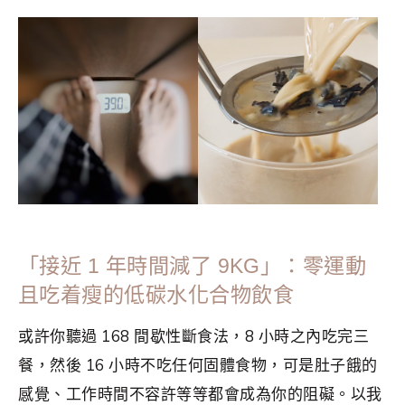
分類：
BOOK REVIEW
|
標籤：
低碳
,
好書推薦
,
減碳
,
減肥
,
生
酮
,
生酮飲食
,
簡單生活
,
閱讀筆記
「接近 1 年時間減了 9KG」：零運動
且吃着瘦的低碳水化合物飲食
或許你聽過 168 間歇性斷食法，8 小時之內吃完三
餐，然後 16 小時不吃任何固體食物，可是肚子餓的
感覺、工作時間不容許等等都會成為你的阻礙。以我